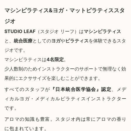
マシンピラティス&ヨガ・マットピラティススタ
ジオ
STUDIO
 LEAF
（スタジオ リーフ）
は
マシンピラティス
と、
統合医療
としての
ヨガ
や
ピラティス
を体験できるスタ
ジオです。
マシンピラティスは
4名限定
。
少人数制のためインストラクターのサポートで無理なく効
果的にエクササイズを楽しむことができます。
すべてのスタッフが
『日本統合医学協会』認定
、メデ
ィカルヨガ・メディカルピラティスインストラクター
です。
アロマの知識も豊富。スタジオ内は常にアロマの香り
に包まれています。